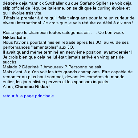
détrone déjà Yannick Swchaller ou que Stefano Spiller se voit déja
skip officiel de l'équipe italienne, on se dit que le curling évolue et
qu'il évolue trés vite.
J'étais le premier à dire qu'il fallait vingt ans pour faire un curleur de
niveau international. Je crois que je vais réduire ce délai à dix ans !
Reste que le champion toutes catégories est . . . Ce bon vieux
Niklas Edin
.
Nous l'avions pourtant mis en retraite après les JO, au vu de ses
performances "lamentables" aux JO.
Il avait quand même terminé en neuvième position, avant-dernier !
Je crois bien que cela ne lui était jamais arrivé en vintg ans de
succès.
Malade ? Déprimé ? Amoureux ? Personne ne sait.
Mais c'est là qu'on voit les trés grands champions. Etre capable de
remonter au plus haut sommet, devant les caméras du monde
entier, les journalistes pervers et les sponsors inquiets.
Alors,
Chapeau Niklas
!
retour à la page principale