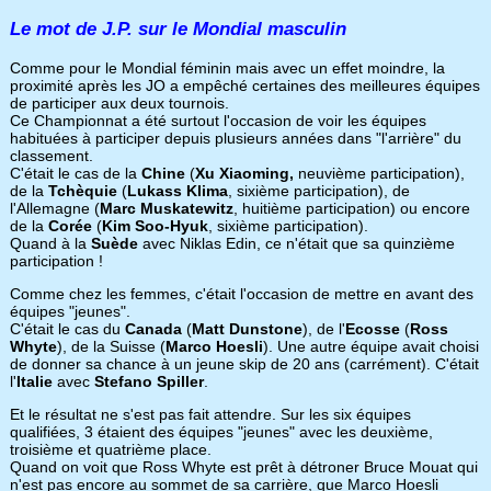
Le mot de J.P. sur le Mondial masculin
Comme pour le Mondial féminin mais avec un effet moindre, la
proximité après les JO a empêché certaines des meilleures équipes
de participer aux deux tournois.
Ce Championnat a été surtout l'occasion de voir les équipes
habituées à participer depuis plusieurs années dans "l'arrière" du
classement.
C'était le cas de la
Chine
(
Xu Xiaoming,
neuvième participation),
de la
Tchèquie
(
Lukass Klima
, sixième participation), de
l'Allemagne (
Marc Muskatewitz
, huitième participation) ou encore
de la
Corée
(
Kim Soo-Hyuk
, sixième participation).
Quand à la
Suède
avec Niklas Edin, ce n'était que sa quinzième
participation !
Comme chez les femmes, c'était l'occasion de mettre en avant des
équipes "jeunes".
C'était le cas du
Canada
(
Matt Dunstone
), de l'
Ecosse
(
Ross
Whyte
), de la Suisse (
Marco Hoesli
). Une autre équipe avait choisi
de donner sa chance à un jeune skip de 20 ans (carrément). C'était
l'
Italie
avec
Stefano Spiller
.
Et le résultat ne s'est pas fait attendre. Sur les six équipes
qualifiées, 3 étaient des équipes "jeunes" avec les deuxième,
troisième et quatrième place.
Quand on voit que Ross Whyte est prêt à détroner Bruce Mouat qui
n'est pas encore au sommet de sa carrière, que Marco Hoesli