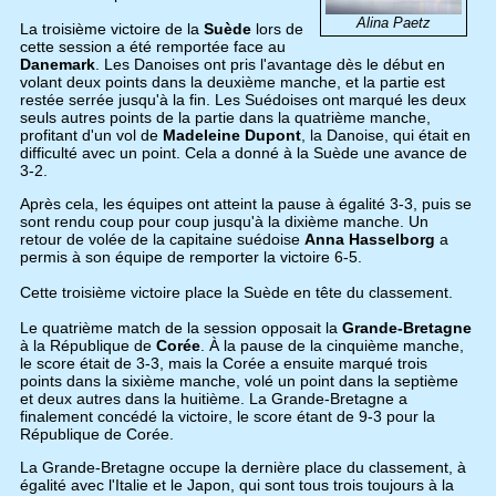
Alina Paetz
La troisième victoire de la
Suède
lors de
cette session a été remportée face au
Danemark
. Les Danoises ont pris l'avantage dès le début en
volant deux points dans la deuxième manche, et la partie est
restée serrée jusqu'à la fin. Les Suédoises ont marqué les deux
seuls autres points de la partie dans la quatrième manche,
profitant d'un vol de
Madeleine Dupont
, la Danoise, qui était en
difficulté avec un point. Cela a donné à la Suède une avance de
3-2.
Après cela, les équipes ont atteint la pause à égalité 3-3, puis se
sont rendu coup pour coup jusqu'à la dixième manche. Un
retour de volée de la capitaine suédoise
Anna Hasselborg
a
permis à son équipe de remporter la victoire 6-5.
Cette troisième victoire place la Suède en tête du classement.
Le quatrième match de la session opposait la
Grande-Bretagne
à la République de
Corée
. À la pause de la cinquième manche,
le score était de 3-3, mais la Corée a ensuite marqué trois
points dans la sixième manche, volé un point dans la septième
et deux autres dans la huitième. La Grande-Bretagne a
finalement concédé la victoire, le score étant de 9-3 pour la
République de Corée.
La Grande-Bretagne occupe la dernière place du classement, à
égalité avec l'Italie et le Japon, qui sont tous trois toujours à la