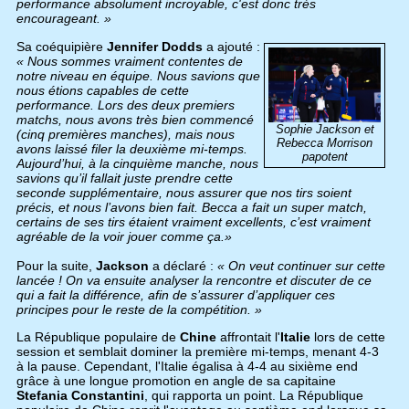
performance absolument incroyable, c'est donc très
encourageant. »
Sa coéquipière
Jennifer Dodds
a ajouté :
« Nous sommes vraiment contentes de
notre niveau en équipe. Nous savions que
nous étions capables de cette
performance. Lors des deux premiers
matchs, nous avons très bien commencé
Sophie Jackson et
(cinq premières manches), mais nous
Rebecca Morrison
avons laissé filer la deuxième mi-temps.
papotent
Aujourd’hui, à la cinquième manche, nous
savions qu’il fallait juste prendre cette
seconde supplémentaire, nous assurer que nos tirs soient
précis, et nous l’avons bien fait. Becca a fait un super match,
certains de ses tirs étaient vraiment excellents, c’est vraiment
agréable de la voir jouer comme ça.»
Pour la suite,
Jackson
a déclaré :
« On veut continuer sur cette
lancée ! On va ensuite analyser la rencontre et discuter de ce
qui a fait la différence, afin de s’assurer d’appliquer ces
principes pour le reste de la compétition. »
La République populaire de
Chine
affrontait l'
Italie
lors de cette
session et semblait dominer la première mi-temps, menant 4-3
à la pause. Cependant, l'Italie égalisa à 4-4 au sixième end
grâce à une longue promotion en angle de sa capitaine
Stefania Constantini
, qui rapporta un point. La République