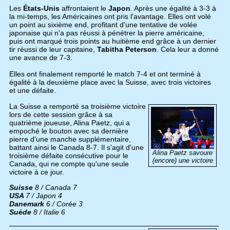
Les
États-Unis
affrontaient le
Japon
. Après une égalité à 3-3 à
la mi-temps, les Américaines ont pris l'avantage. Elles ont volé
un point au sixième end, profitant d'une tentative de volée
japonaise qui n'a pas réussi à pénétrer la pierre américaine,
puis ont marqué trois points au huitième end grâce à un dernier
tir réussi de leur capitaine,
Tabitha Peterson
. Cela leur a donné
une avance de 7-3.
Elles ont finalement remporté le match 7-4 et ont terminé à
égalité à la deuxième place avec la Suisse, avec trois victoires
et une défaite.
La Suisse a remporté sa troisième victoire
lors de cette session grâce à sa
quatrième joueuse, Alina Paetz, qui a
empoché le bouton avec sa dernière
pierre d'une manche supplémentaire,
battant ainsi le Canada 8-7. Il s'agit d'une
Alina Paetz savoure
troisième défaite consécutive pour le
(encore) une victoire
Canada, qui ne compte qu'une seule
victoire à ce jour.
Suisse
8 / Canada 7
USA
7 / Japon 4
Danemark
6 / Corée 3
Suède
8 / Italie 6