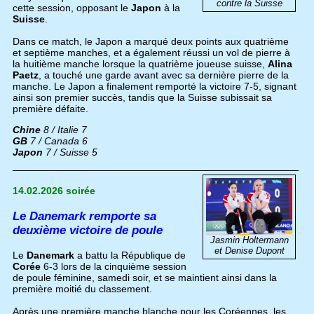
contre la Suisse
cette session, opposant le
Japon
à la
Suisse
.
Dans ce match, le Japon a marqué deux points aux quatrième
et septième manches, et a également réussi un vol de pierre à
la huitième manche lorsque la quatrième joueuse suisse,
Alina
Paetz
, a touché une garde avant avec sa dernière pierre de la
manche. Le Japon a finalement remporté la victoire 7-5, signant
ainsi son premier succès, tandis que la Suisse subissait sa
première défaite.
Chine
8 / Italie 7
GB
7 / Canada 6
Japon
7 / Suisse 5
14.02.2026 soirée
Le Danemark remporte sa
deuxième victoire de poule
Jasmin Holtermann
et Denise Dupont
Le
Danemark
a battu la République de
Corée
6-3 lors de la cinquième session
de poule féminine, samedi soir, et se maintient ainsi dans la
première moitié du classement.
Après une première manche blanche pour les Coréennes, les