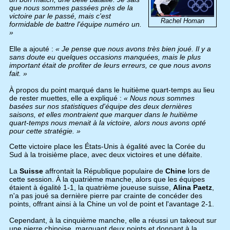
que nous sommes passées près de la
victoire par le passé, mais c'est
Rachel Homan
formidable de battre l'équipe numéro un.
»
Elle a ajouté :
« Je pense que nous avons très bien joué. Il y a
sans doute eu quelques occasions manquées, mais le plus
important était de profiter de leurs erreurs, ce que nous avons
fait. »
À propos du point marqué dans le huitième quart-temps au lieu
de rester muettes, elle a expliqué :
« Nous nous sommes
basées sur nos statistiques d'équipe des deux dernières
saisons, et elles montraient que marquer dans le huitième
quart-temps nous menait à la victoire, alors nous avons opté
pour cette stratégie. »
Cette victoire place les États-Unis à égalité avec la Corée du
Sud à la troisième place, avec deux victoires et une défaite.
La
Suisse
affrontait la République populaire de
Chine
lors de
cette session. À la quatrième manche, alors que les équipes
étaient à égalité 1-1, la quatrième joueuse suisse,
Alina Paetz
,
n'a pas joué sa dernière pierre par crainte de concéder des
points, offrant ainsi à la Chine un vol de point et l'avantage 2-1.
Cependant, à la cinquième manche, elle a réussi un takeout sur
une pierre chinoise, marquant deux points et donnant à la