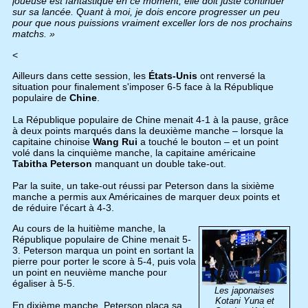
joueuse est fantastique en ce moment, elle doit juste continuer
sur sa lancée. Quant à moi, je dois encore progresser un peu
pour que nous puissions vraiment exceller lors de nos prochains
matchs. »
<
Ailleurs dans cette session, les
États-Unis
ont renversé la
situation pour finalement s'imposer 6-5 face à la République
populaire de
Chine
.
La République populaire de Chine menait 4-1 à la pause, grâce
à deux points marqués dans la deuxième manche – lorsque la
capitaine chinoise
Wang Rui
a touché le bouton – et un point
volé dans la cinquième manche, la capitaine américaine
Tabitha Peterson
manquant un double take-out.
Par la suite, un take-out réussi par Peterson dans la sixième
manche a permis aux Américaines de marquer deux points et
de réduire l'écart à 4-3.
Au cours de la huitième manche, la
République populaire de Chine menait 5-
3. Peterson marqua un point en sortant la
pierre pour porter le score à 5-4, puis vola
un point en neuvième manche pour
égaliser à 5-5.
Les japonaises
Kotani Yuna et
En dixième manche, Peterson plaça sa