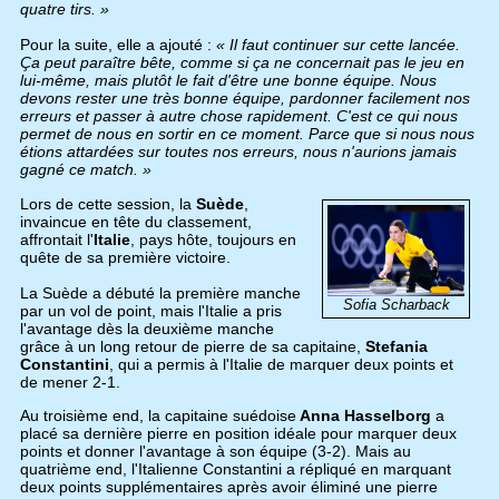
quatre tirs. »
Pour la suite, elle a ajouté :
« Il faut continuer sur cette lancée.
Ça peut paraître bête, comme si ça ne concernait pas le jeu en
lui-même, mais plutôt le fait d'être une bonne équipe. Nous
devons rester une très bonne équipe, pardonner facilement nos
erreurs et passer à autre chose rapidement. C'est ce qui nous
permet de nous en sortir en ce moment. Parce que si nous nous
étions attardées sur toutes nos erreurs, nous n'aurions jamais
gagné ce match. »
Lors de cette session, la
Suède
,
invaincue en tête du classement,
affrontait l'
Italie
, pays hôte, toujours en
quête de sa première victoire.
La Suède a débuté la première manche
Sofia Scharback
par un vol de point, mais l'Italie a pris
l'avantage dès la deuxième manche
grâce à un long retour de pierre de sa capitaine,
Stefania
Constantini
, qui a permis à l'Italie de marquer deux points et
de mener 2-1.
Au troisième end, la capitaine suédoise
Anna Hasselborg
a
placé sa dernière pierre en position idéale pour marquer deux
points et donner l'avantage à son équipe (3-2). Mais au
quatrième end, l'Italienne Constantini a répliqué en marquant
deux points supplémentaires après avoir éliminé une pierre