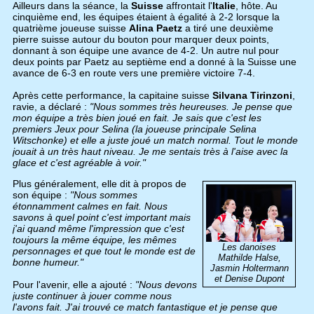
Ailleurs dans la séance, la
Suisse
affrontait l'
Italie
, hôte. Au
cinquième end, les équipes étaient à égalité à 2-2 lorsque la
quatrième joueuse suisse
Alina Paetz
a tiré une deuxième
pierre suisse autour du bouton pour marquer deux points,
donnant à son équipe une avance de 4-2. Un autre nul pour
deux points par Paetz au septième end a donné à la Suisse une
avance de 6-3 en route vers une première victoire 7-4.
Après cette performance, la capitaine suisse
Silvana Tirinzoni
,
ravie, a déclaré :
"Nous sommes très heureuses. Je pense que
mon équipe a très bien joué en fait. Je sais que c'est les
premiers Jeux pour Selina (la joueuse principale Selina
Witschonke) et elle a juste joué un match normal. Tout le monde
jouait à un très haut niveau. Je me sentais très à l'aise avec la
glace et c'est agréable à voir."
Plus généralement, elle dit à propos de
son équipe :
"Nous sommes
étonnamment calmes en fait. Nous
savons à quel point c'est important mais
j'ai quand même l'impression que c'est
toujours la même équipe, les mêmes
Les danoises
personnages et que tout le monde est de
Mathilde Halse,
bonne humeur."
Jasmin Holtermann
et Denise Dupont
Pour l'avenir, elle a ajouté :
"Nous devons
juste continuer à jouer comme nous
l'avons fait. J'ai trouvé ce match fantastique et je pense que