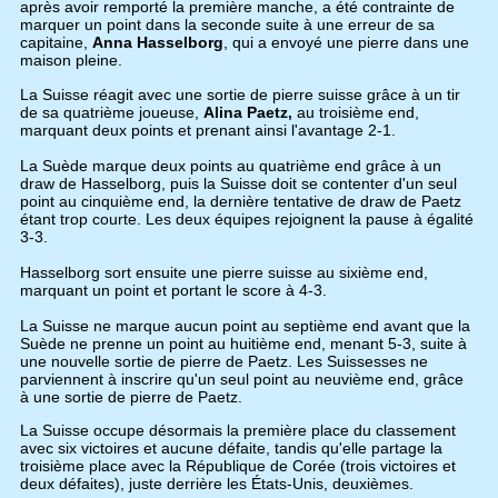
après avoir remporté la première manche, a été contrainte de
marquer un point dans la seconde suite à une erreur de sa
capitaine,
Anna Hasselborg
, qui a envoyé une pierre dans une
maison pleine.
La Suisse réagit avec une sortie de pierre suisse grâce à un tir
de sa quatrième joueuse,
Alina Paetz,
au troisième end,
marquant deux points et prenant ainsi l'avantage 2-1.
La Suède marque deux points au quatrième end grâce à un
draw de Hasselborg, puis la Suisse doit se contenter d'un seul
point au cinquième end, la dernière tentative de draw de Paetz
étant trop courte. Les deux équipes rejoignent la pause à égalité
3-3.
Hasselborg sort ensuite une pierre suisse au sixième end,
marquant un point et portant le score à 4-3.
La Suisse ne marque aucun point au septième end avant que la
Suède ne prenne un point au huitième end, menant 5-3, suite à
une nouvelle sortie de pierre de Paetz. Les Suissesses ne
parviennent à inscrire qu'un seul point au neuvième end, grâce
à une sortie de pierre de Paetz.
La Suisse occupe désormais la première place du classement
avec six victoires et aucune défaite, tandis qu'elle partage la
troisième place avec la République de Corée (trois victoires et
deux défaites), juste derrière les États-Unis, deuxièmes.