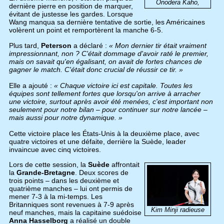
Onodera Kaho,
dernière pierre en position de marquer,
évitant de justesse les gardes. Lorsque
Wang manqua sa dernière tentative de sortie, les Américaines
volèrent un point et remportèrent la manche 6-5.
Plus tard,
Peterson
a déclaré :
« Mon dernier tir était vraiment
impressionnant, non ? C'était dommage d'avoir raté le premier,
mais on savait qu'en égalisant, on avait de fortes chances de
gagner le match. C'était donc crucial de réussir ce tir. »
Elle a ajouté :
« Chaque victoire ici est capitale. Toutes les
équipes sont tellement fortes que lorsqu'on arrive à arracher
une victoire, surtout après avoir été menées, c'est important non
seulement pour notre bilan – pour continuer sur notre lancée –
mais aussi pour notre dynamique. »
Cette victoire place les États-Unis à la deuxième place, avec
quatre victoires et une défaite, derrière la Suède, leader
invaincue avec cinq victoires.
Lors de cette session, la
Suède
affrontait
la
Grande-Bretagne
. Deux scores de
trois points – dans les deuxième et
quatrième manches – lui ont permis de
mener 7-3 à la mi-temps. Les
Britanniques sont revenues à 7-9 après
Kim Minji radieuse
neuf manches, mais la capitaine suédoise
Anna Hasselborg
a réalisé un double