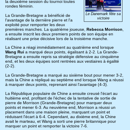
la deuxième session du tournoi toutes
rondes féminin.
Le Danemark fête sa
La Grande-Bretagne a bénéficié de
victoire
l'avantage de la dernière pierre et l'a
exploité pour remporter les deux
premières manches. La quatrième joueuse,
Rebecca Morrison
,
a ensuite inscrit les deux premiers points de son équipe en
réalisant une prise décisive lors de la troisième manche.
La Chine a réagi immédiatement au quatrième end lorsque
Wang Rui
a marqué deux points, égalisant à 2-2. La Grande-
Bretagne a ensuite repris sa stratégie défensive au cinquième
end, et les deux équipes sont rentrées aux vestiaires à égalité
(2-2).
La Grande-Bretagne a marqué au sixième bout pour mener 3-2,
mais la Chine a répliqué au septième end lorsque Wang a réussi
à marquer deux points, reprenant ainsi l'avantage (4-3).
La République populaire de Chine a ensuite creusé l'écart au
huitième end, profitant de l'échec de la tentative de sortie de
pierre de Morrison (Grande-Bretagne) pour marquer deux
points et mener 6-3. Au neuvième end, Morrison a réussi un
placement dans une maison pleine, marquant un point et
réduisant l'écart à 6-4. Cependant, au dixième end, la Chine
avait le marteau, et Wang a sorti une pierre britannique pour
marquer un point et remporter la victoire 7-6.