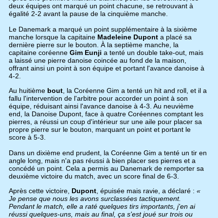
deux équipes ont marqué un point chacune, se retrouvant à
égalité 2-2 avant la pause de la cinquième manche.
Le Danemark a marqué un point supplémentaire à la sixième
manche lorsque la capitaine
Madeleine Dupont
a placé sa
dernière pierre sur le bouton. À la septième manche, la
capitaine coréenne
Gim Eunji
a tenté un double take-out, mais
a laissé une pierre danoise coincée au fond de la maison,
offrant ainsi un point à son équipe et portant l'avance danoise à
4-2.
Au huitième
bout
, la Coréenne Gim a tenté un hit and roll, et il a
fallu l'intervention de l'arbitre pour accorder un point à son
équipe, réduisant ainsi l'avance danoise à 4-3. Au neuvième
end, la Danoise Dupont, face à quatre Coréennes comptant les
pierres, a réussi un coup d'intérieur sur une aile pour placer sa
propre pierre sur le bouton, marquant un point et portant le
score à 5-3.
Dans un dixième end prudent, la Coréenne Gim a tenté un tir en
angle long, mais n'a pas réussi à bien placer ses pierres et a
concédé un point. Cela a permis au Danemark de remporter sa
deuxième victoire du match, avec un score final de 6-3.
Après cette victoire,
Dupont
, épuisée mais ravie, a déclaré :
«
Je pense que nous les avons surclassées tactiquement.
Pendant le match, elle a raté quelques tirs importants, j'en ai
réussi quelques-uns, mais au final, ça s'est joué sur trois ou