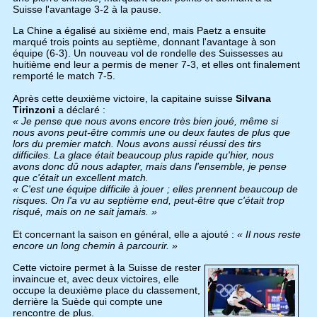
Suisse l'avantage 3-2 à la pause.
La Chine a égalisé au sixième end, mais Paetz a ensuite
marqué trois points au septième, donnant l'avantage à son
équipe (6-3). Un nouveau vol de rondelle des Suissesses au
huitième end leur a permis de mener 7-3, et elles ont finalement
remporté le match 7-5.
Après cette deuxième victoire, la capitaine suisse
Silvana
Tirinzoni
a déclaré :
« Je pense que nous avons encore très bien joué, même si
nous avons peut-être commis une ou deux fautes de plus que
lors du premier match. Nous avons aussi réussi des tirs
difficiles. La glace était beaucoup plus rapide qu'hier, nous
avons donc dû nous adapter, mais dans l'ensemble, je pense
que c'était un excellent match.
« C'est une équipe difficile à jouer ; elles prennent beaucoup de
risques. On l'a vu au septième end, peut-être que c'était trop
risqué, mais on ne sait jamais. »
Et concernant la saison en général, elle a ajouté :
« Il nous reste
encore un long chemin à parcourir. »
Cette victoire permet à la Suisse de rester
invaincue et, avec deux victoires, elle
occupe la deuxième place du classement,
derrière la Suède qui compte une
rencontre de plus.