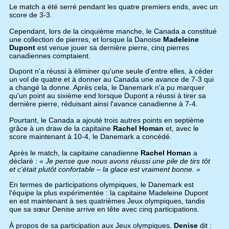
Le match a été serré pendant les quatre premiers ends, avec un
score de 3-3.
Cependant, lors de la cinquième manche, le Canada a constitué
une collection de pierres, et lorsque la Danoise
Madeleine
Dupont
est venue jouer sa dernière pierre, cinq pierres
canadiennes comptaient.
Dupont n'a réussi à éliminer qu'une seule d'entre elles, à céder
un vol de quatre et à donner au Canada une avance de 7-3 qui
a changé la donne. Après cela, le Danemark n'a pu marquer
qu'un point au sixième end lorsque Dupont a réussi à tirer sa
dernière pierre, réduisant ainsi l'avance canadienne à 7-4.
Pourtant, le Canada a ajouté trois autres points en septième
grâce à un draw de la capitaine
Rachel Homan
et, avec le
score maintenant à 10-4, le Danemark a concédé.
Après le match, la capitaine canadienne
Rachel Homan
a
déclaré :
« Je pense que nous avons réussi une pile de tirs tôt
et c'était plutôt confortable – la glace est vraiment bonne. »
En termes de participations olympiques, le Danemark est
l'équipe la plus expérimentée : la capitaine Madeleine Dupont
en est maintenant à ses quatrièmes Jeux olympiques, tandis
que sa sœur Denise arrive en tête avec cinq participations.
À propos de sa participation aux Jeux olympiques,
Denise
dit :