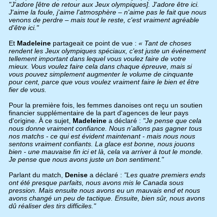
"J'adore [être de retour aux Jeux olympiques]. J'adore être ici.
J'aime la foule, j'aime l'atmosphère – n'aime pas le fait que nous
venons de perdre – mais tout le reste, c'est vraiment agréable
d'être ici."
Et
Madeleine
partageait ce point de vue :
« Tant de choses
rendent les Jeux olympiques spéciaux, c'est juste un événement
tellement important dans lequel vous voulez faire de votre
mieux. Vous voulez faire cela dans chaque épreuve, mais si
vous pouvez simplement augmenter le volume de cinquante
pour cent, parce que vous voulez vraiment faire le bien et être
fier de vous.
Pour la première fois, les femmes danoises ont reçu un soutien
financier supplémentaire de la part d'agences de leur pays
d'origine. À ce sujet,
Madeleine
a déclaré :
"Je pense que cela
nous donne vraiment confiance. Nous n'allons pas gagner tous
nos matchs - ce qui est évident maintenant - mais nous nous
sentons vraiment confiants. La glace est bonne, nous jouons
bien - une mauvaise fin ici et là, cela va arriver à tout le monde.
Je pense que nous avons juste un bon sentiment."
Parlant du match,
Denise
a déclaré :
"Les quatre premiers ends
ont été presque parfaits, nous avons mis le Canada sous
pression. Mais ensuite nous avons eu un mauvais end et nous
avons changé un peu de tactique. Ensuite, bien sûr, nous avons
dû réaliser des tirs difficiles."