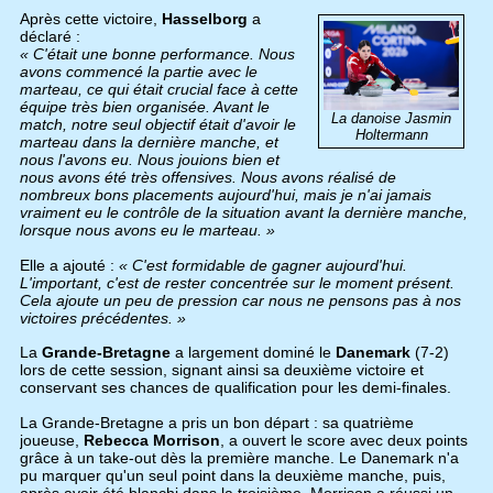
Après cette victoire,
Hasselborg
a
déclaré :
« C'était une bonne performance. Nous
avons commencé la partie avec le
marteau, ce qui était crucial face à cette
équipe très bien organisée. Avant le
La danoise Jasmin
match, notre seul objectif était d'avoir le
Holtermann
marteau dans la dernière manche, et
nous l'avons eu. Nous jouions bien et
nous avons été très offensives. Nous avons réalisé de
nombreux bons placements aujourd'hui, mais je n'ai jamais
vraiment eu le contrôle de la situation avant la dernière manche,
lorsque nous avons eu le marteau. »
Elle a ajouté :
« C'est formidable de gagner aujourd'hui.
L'important, c'est de rester concentrée sur le moment présent.
Cela ajoute un peu de pression car nous ne pensons pas à nos
victoires précédentes. »
La
Grande-Bretagne
a largement dominé le
Danemark
(7-2)
lors de cette session, signant ainsi sa deuxième victoire et
conservant ses chances de qualification pour les demi-finales.
La Grande-Bretagne a pris un bon départ : sa quatrième
joueuse,
Rebecca Morrison
, a ouvert le score avec deux points
grâce à un take-out dès la première manche. Le Danemark n'a
pu marquer qu'un seul point dans la deuxième manche, puis,
après avoir été blanchi dans la troisième, Morrison a réussi un