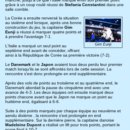
grâce à un coup roulé réussi de
Stefania Constantini
dans une
salle comble.
La Corée a ensuite renversé la situation
au sixième end lorsque, après une bonne
construction du jeu, la capitaine
Gim
Eunji
a réussi à marquer quatre points et
à prendre l'avantage 7-1.
Gim Eunji
L'Italie a marqué un seul point au
septième end avant de concéder, offrant
ainsi à la République de Corée sa première victoire (7-2).
Le
Danemark
et le
Japon
avaient tous deux perdu leur premier
match lorsqu'ils se sont affrontés lors de cette session. La
rencontre s'est donc prolongée en end supplémentaire.
Après des vols de points au troisième et au quatrième end, le
Danemark abordait la pause du cinquième end avec une
avance de 4-3. Les deux équipes ont ensuite marqué deux
points chacune avant que le Japon ne marque un point au
huitième end, égalisant à 6-6.
Suite à des points marqués par chaque équipe au neuvième et
aendu dixième , la rencontre s'est prolongée en end
supplémentaire. Sur la dernière pierre, la capitaine danoise
Madeleine Dupont
a réalisé un lift pour trois points, portant le
score final à 10-7.