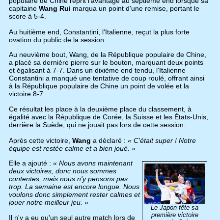
populaire de Chine reprit l'avantage au septième end lorsque sa
capitaine
Wang Rui
marqua un point d'une remise, portant le
score à 5-4.
Au huitième end, Constantini, l'Italienne, reçut la plus forte
ovation du public de la session.
Au neuvième bout, Wang, de la République populaire de Chine,
a placé sa dernière pierre sur le bouton, marquant deux points
et égalisant à 7-7. Dans un dixième end tendu, l'Italienne
Constantini a manqué une tentative de coup roulé, offrant ainsi
à la République populaire de Chine un point de volée et la
victoire 8-7.
Ce résultat les place à la deuxième place du classement, à
égalité avec la République de Corée, la Suisse et les États-Unis,
derrière la Suède, qui ne jouait pas lors de cette session.
Après cette victoire,
Wang
a déclaré :
« C'était super ! Notre
équipe est restée calme et a bien joué. »
Elle a ajouté :
« Nous avons maintenant
deux victoires, donc nous sommes
contentes, mais nous n'y pensons pas
trop. La semaine est encore longue. Nous
voulons donc simplement rester calmes et
jouer notre meilleur jeu. »
Le Japon fête sa
première victoire
Il n'y a eu qu'un seul autre match lors de