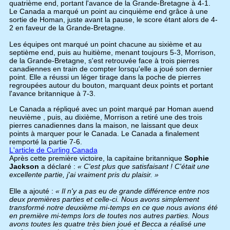
quatrième end, portant l'avance de la Grande-Bretagne à 4-1.
Le Canada a marqué un point au cinquième end grâce à une
sortie de Homan, juste avant la pause, le score étant alors de 4-
2 en faveur de la Grande-Bretagne.
Les équipes ont marqué un point chacune au sixième et au
septième end, puis au huitième, menant toujours 5-3, Morrison,
de la Grande-Bretagne, s'est retrouvée face à trois pierres
canadiennes en train de compter lorsqu'elle a joué son dernier
point. Elle a réussi un léger tirage dans la poche de pierres
regroupées autour du bouton, marquant deux points et portant
l'avance britannique à 7-3.
Le Canada a répliqué avec un point marqué par Homan auend
neuvième , puis, au dixième, Morrison a retiré une des trois
pierres canadiennes dans la maison, ne laissant que deux
points à marquer pour le Canada. Le Canada a finalement
remporté la partie 7-6.
L'article de Curling Canada
Après cette première victoire, la capitaine britannique
Sophie
Jackson
a déclaré :
« C'est plus que satisfaisant ! C'était une
excellente partie, j'ai vraiment pris du plaisir. »
Elle a ajouté :
« Il n'y a pas eu de grande différence entre nos
deux premières parties et celle-ci. Nous avons simplement
transformé notre deuxième mi-temps en ce que nous avions été
en première mi-temps lors de toutes nos autres parties. Nous
avons toutes les quatre très bien joué et Becca a réalisé une