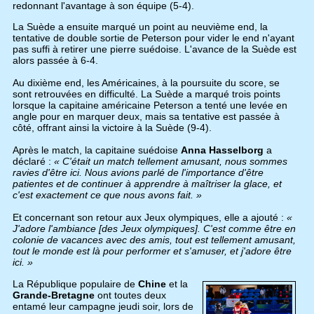
redonnant l'avantage à son équipe (5-4).
La Suède a ensuite marqué un point au neuvième end, la
tentative de double sortie de Peterson pour vider le end n'ayant
pas suffi à retirer une pierre suédoise. L'avance de la Suède est
alors passée à 6-4.
Au dixième end, les Américaines, à la poursuite du score, se
sont retrouvées en difficulté. La Suède a marqué trois points
lorsque la capitaine américaine Peterson a tenté une levée en
angle pour en marquer deux, mais sa tentative est passée à
côté, offrant ainsi la victoire à la Suède (9-4).
Après le match, la capitaine suédoise
Anna Hasselborg
a
déclaré :
« C'était un match tellement amusant, nous sommes
ravies d'être ici. Nous avions parlé de l'importance d'être
patientes et de continuer à apprendre à maîtriser la glace, et
c'est exactement ce que nous avons fait. »
Et concernant son retour aux Jeux olympiques, elle a ajouté :
«
J'adore l'ambiance [des Jeux olympiques]. C'est comme être en
colonie de vacances avec des amis, tout est tellement amusant,
tout le monde est là pour performer et s'amuser, et j'adore être
ici. »
La République populaire de
Chine
et la
Grande-Bretagne
ont toutes deux
entamé leur campagne jeudi soir, lors de