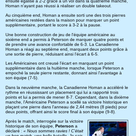
ensuite égalisé à 2-2 grâce à un vol dans la quatrième manche,
Homan n'ayant pas réussi à réaliser un double takeout.
Au cinquième end, Homan a ensuite sorti une des trois pierres
américaines restées dans la maison pour marquer un point
supplémentaire, portant le score à 3-2 à la pause.
Une bonne construction de jeu de l'équipe américaine au
sixième end a permis à Peterson de marquer quatre points et
de prendre une avance confortable de 6-3. La Canadienne
Homan a réagi au septième end, marquant deux points grâce à
une sortie de pierre, réduisant ainsi l'écart à 6-5.
Les Américaines ont creusé l'écart en marquant un point
supplémentaire dans la huitième manche, lorsque Peterson a
empoché la seule pierre restante, donnant ainsi l'avantage à
son équipe (7-5).
Dans la neuvième manche, la Canadienne Homan a accéléré le
rythme en réussissant un placement qui lui a rapporté trois
points et lui a permis de mener 8-7. Cependant, dans la dixième
manche, l'Américaine Peterson a scellé sa victoire historique en
plaçant une pierre dans l'anneau de 2,44 mètres (8 pieds) pour
deux points, offrant ainsi le score final à son équipe (9-8).
Après le match, interrogée sur la victoire
historique de son équipe,
Peterson
a
déclaré :
« Nous sommes ravies ! C'était
un bon match, une belle bataille. Je sais