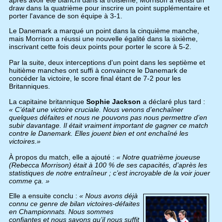
draw dans la quatrième pour inscrire un point supplémentaire et
porter l'avance de son équipe à 3-1.
Le Danemark a marqué un point dans la cinquième manche,
mais Morrison a réussi une nouvelle égalité dans la sixième,
inscrivant cette fois deux points pour porter le score à 5-2.
Par la suite, deux interceptions d'un point dans les septième et
huitième manches ont suffi à convaincre le Danemark de
concéder la victoire, le score final étant de 7-2 pour les
Britanniques.
La capitaine britannique
Sophie Jackson
a déclaré plus tard :
« C’était une victoire cruciale. Nous venons d’enchaîner
quelques défaites et nous ne pouvons pas nous permettre d’en
subir davantage. Il était vraiment important de gagner ce match
contre le Danemark. Elles jouent bien et ont enchaîné les
victoires.»
À propos du match, elle a ajouté :
« Notre quatrième joueuse
(Rebecca Morrison) était à 100 % de ses capacités, d’après les
statistiques de notre entraîneur ; c’est incroyable de la voir jouer
comme ça. »
Elle a ensuite conclu :
« Nous avons déjà
connu ce genre de bilan victoires-défaites
en Championnats. Nous sommes
confiantes et nous savons qu’il nous suffit