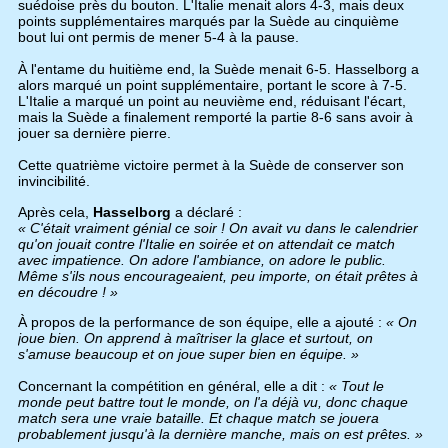
suédoise près du bouton. L'Italie menait alors 4-3, mais deux
points supplémentaires marqués par la Suède au cinquième
bout lui ont permis de mener 5-4 à la pause.
À l'entame du huitième end, la Suède menait 6-5. Hasselborg a
alors marqué un point supplémentaire, portant le score à 7-5.
L'Italie a marqué un point au neuvième end, réduisant l'écart,
mais la Suède a finalement remporté la partie 8-6 sans avoir à
jouer sa dernière pierre.
Cette quatrième victoire permet à la Suède de conserver son
invincibilité.
Après cela,
Hasselborg
a déclaré :
« C'était vraiment génial ce soir ! On avait vu dans le calendrier
qu'on jouait contre l'Italie en soirée et on attendait ce match
avec impatience. On adore l'ambiance, on adore le public.
Même s'ils nous encourageaient, peu importe, on était prêtes à
en découdre ! »
À propos de la performance de son équipe, elle a ajouté :
« On
joue bien. On apprend à maîtriser la glace et surtout, on
s'amuse beaucoup et on joue super bien en équipe. »
Concernant la compétition en général, elle a dit :
« Tout le
monde peut battre tout le monde, on l'a déjà vu, donc chaque
match sera une vraie bataille. Et chaque match se jouera
probablement jusqu'à la dernière manche, mais on est prêtes. »