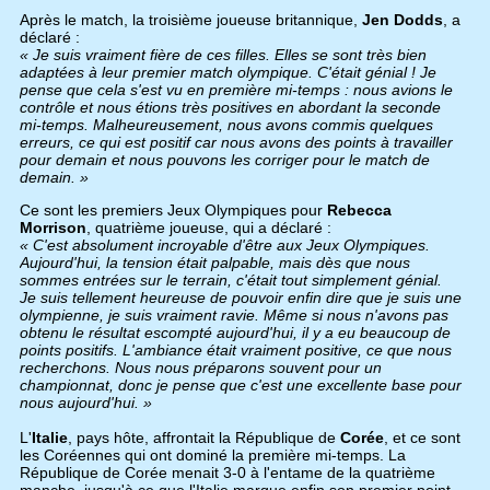
Après le match, la troisième joueuse britannique,
Jen Dodds
, a
déclaré :
« Je suis vraiment fière de ces filles. Elles se sont très bien
adaptées à leur premier match olympique. C'était génial ! Je
pense que cela s'est vu en première mi-temps : nous avions le
contrôle et nous étions très positives en abordant la seconde
mi-temps. Malheureusement, nous avons commis quelques
erreurs, ce qui est positif car nous avons des points à travailler
pour demain et nous pouvons les corriger pour le match de
demain. »
Ce sont les premiers Jeux Olympiques pour
Rebecca
Morrison
, quatrième joueuse, qui a déclaré :
« C'est absolument incroyable d'être aux Jeux Olympiques.
Aujourd'hui, la tension était palpable, mais dès que nous
sommes entrées sur le terrain, c'était tout simplement génial.
Je suis tellement heureuse de pouvoir enfin dire que je suis une
olympienne, je suis vraiment ravie. Même si nous n'avons pas
obtenu le résultat escompté aujourd'hui, il y a eu beaucoup de
points positifs. L'ambiance était vraiment positive, ce que nous
recherchons. Nous nous préparons souvent pour un
championnat, donc je pense que c'est une excellente base pour
nous aujourd'hui. »
L'
Italie
, pays hôte, affrontait la République de
Corée
, et ce sont
les Coréennes qui ont dominé la première mi-temps. La
République de Corée menait 3-0 à l'entame de la quatrième
manche, jusqu'à ce que l'Italie marque enfin son premier point