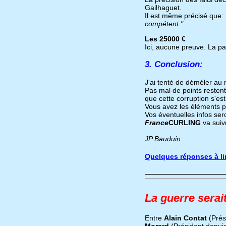
Gailhaguet.
Il est même précisé que:
compétent."
Les 25000 €
Ici, aucune preuve. La pa
3. Conclusion:
J'ai tenté de déméler au m
Pas mal de points restent à
que cette corruption s'est
Vous avez les éléments po
Vos éventuelles infos ser
France
CURLING
va suivr
JP Bauduin
Quelques réponses à lire
La guerre serait
Entre
Alain Contat
(Prés
Morard
(Président depui