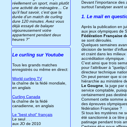
Devant l'importance des ac
réellement un sport, mais plutôt
surtout l'analyser avant 
une activité de ménagère… Ce
qu’il faut savoir, c’est que la
1. Le mail en questi
durée d’un match de curling
dure 120 minutes. Avez vous
déjà essayé de balayer
Après la publication en ju
vigoureusement votre
aux jeux olympiques de S
appartement pendant deux
Fédération Française d
heures ?"
se sont déroulés.
Quelques semaines avant
décision de tenter d'inf
et craint dans les milieux
Le curling sur Youtube
accréditation olympique.
C'est ainsi que trois sema
Tous les grands matches
pour l'attribuer à
"quelqu'
enregistrés ou même en direct:
directeur technique natio
On peut penser que si ce 
World curling TV
hiérarchie au ministère 
la chaîne de la fédé mondiale,
Le Gougne
, la juge par 
en anglais
service comptable, puisqu
certainement pas destinée
Curling Canada
Comment cette somme a t'e
la chaîne de la fédé
des épreuves olympiques,
canadienne, en anglais
fédération Française ?
Si tous les mystères ne so
Le "best shot" français
été sanctionné à ce titre 
Le seul . . .
patinage pendant trois an
aux JO de 2010
Certains élus nous affirm