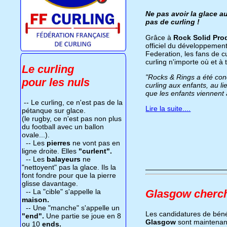
Ne pas avoir la glace a
pas de curling !
Grâce à
Rock Solid Pro
officiel du développement
Federation, les fans de c
curling n'importe où et à
Le curling
"Rocks & Rings a été conç
pour les nuls
curling aux enfants, au li
que les enfants viennent 
-- Le curling, ce n'est pas de la
Lire la suite....
pétanque sur glace.
(le rugby, ce n'est pas non plus
du football avec un ballon
ovale...).
-- Les
pierres
ne vont pas en
ligne droite. Elles
"curlent".
-- Les
balayeurs
ne
"nettoyent" pas la glace. Ils la
font fondre pour que la pierre
glisse davantage.
-- La "cible" s'appelle la
Glasgow cherch
maison.
-- Une "manche" s'appelle un
Les candidatures de bén
"end".
Une partie se joue en 8
Glasgow
sont maintenan
ou 10
ends.