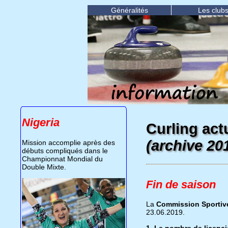
Généralités
Les club
Nigeria
Curling actu
(archive 20
Mission accomplie après des
débuts compliqués dans le
Championnat Mondial du
Double Mixte.
Fin de saison
La
Commission Sportive
23.06.2019.
1. Le nombre de licenc