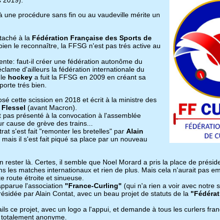
à une procédure sans fin ou au vaudeville mérite un
ttaché à la
Fédération Française des Sports de
 bien le reconnaître, la FFSG n'est pas trés active au
ente: faut-il créer une fédération autonôme du
éclame d'ailleurs la fédération internationale du
 le
hockey
a fuit la FFSG en 2009 en créant sa
porte trés bien.
sé cette scission en 2018 et écrit à la ministre des
 Flessel
(avant Macron).
t pas présenté à la convocation à l'assemblée
r cause de grève des trains...
at s'est fait "remonter les bretelles" par
Alain
, mais il s'est fait piqué sa place par un nouveau
 rester là. Certes, il semble que Noel Morard a pris la place de prési
ans les matches internationaux et rien de plus. Mais cela n'aurait pas e
te route étroite et sinueuse.
 apparue l'association
"France-Curling"
(qui n'a rien a voir avec notre s
présidée par Alain Contat, avec un beau projet de statuts de la
"Fédérat
ils ce projet, avec un logo a l'appui, et demande à tous les curlers fran
t totalement anonyme.