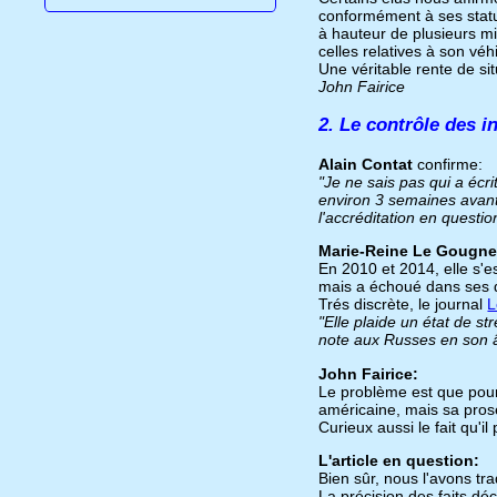
conformément à ses statu
à hauteur de plusieurs m
celles relatives à son véh
Une véritable rente de s
John Fairice
2. Le contrôle des i
Alain Contat
confirme:
"Je ne sais pas qui a écri
environ 3 semaines avant
l'accréditation en questio
Marie-Reine Le Gougne
En 2010 et 2014, elle s'e
mais a échoué dans ses d
Trés discrète, le journal
L
"Elle plaide un état de s
note aux Russes en son 
John Fairice:
Le problème est que pour
américaine, mais sa pros
Curieux aussi le fait qu'il
L'article en question:
Bien sûr, nous l'avons tra
La précision des faits dé