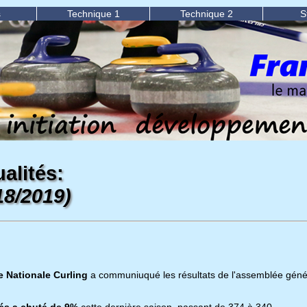
s
Technique 1
Technique 2
S
alités:
18/2019)
 Nationale Curling
a communiuqué les résultats de l'assemblée gén
iés a chuté de 9%
cette dernière saison, passant de 374 à 340.