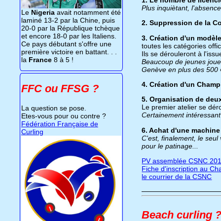
Plus inquiètant, l'absen
Le
Nigeria
avait notamment été
laminé 13-2 par la Chine, puis
2. Suppression de la C
20-0 par la République tchèque
et encore 18-0 par les Italiens.
3. Création d'un modèl
Ce pays débutant s'offre une
toutes les catégories off
première victoire en battant. . .
Ils se dérouleront à l'is
la
France
8 à 5 !
Beaucoup de jeunes joueur
Genève en plus des 500 €
4. Création d'un Champi
FFC ou FFSG ?
5. Organisation de deux
Le premier atelier se dér
La question se pose.
Certainement intéressant 
Etes-vous pour ou contre ?
Fédération Française de
6. Achat d'une machine
Curling
C'est, finalement, le se
pour le patinage...
PV assemblée CSNC 20
Fiche d'inscription au C
le courrier de la CSNC
Beach curling 