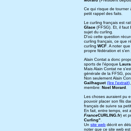
Ce qui risque de tourner 
petit rappel des faits.
Le curling français est ra
Glace
(FFSG). Et, il faut
sujet du curling.
D'où cette question récur
curling français, ce que r
curling
WCF
. A noter que
propre fédération et s'en 
Alain Contat a donc propo
sports de l'époque
Laura
Mais Alain Contat ne s'es
générale de la FFSG, pou
Non seulement Alain Contr
Gailhaguet
(lire l'extrait)
membre:
Noel Morard
.
Les choses auraient pu en
pouvoir placer son fils d
français de suivre sa peti
En fait, entre temps, est
France
CURLING.fr
) et 
Curling"
.
Un
site web
décrit en déta
noter que ce site web es