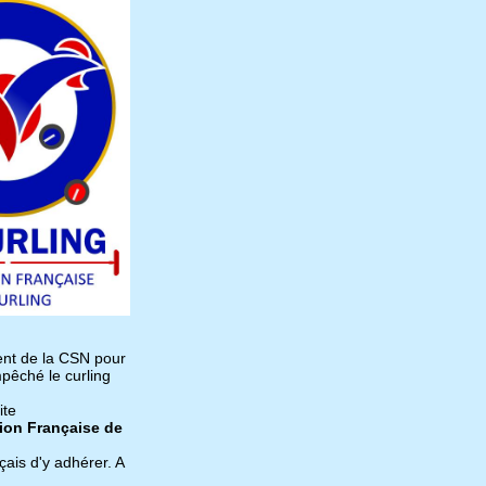
dent de la CSN pour
mpêché le curling
ite
ion Française de
çais d'y adhérer. A