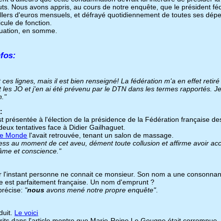
ts. Nous avons appris, au cours de notre enquête, que le président fé
illers d'euros mensuels, et défrayé quotidiennement de toutes ses dép
icule de fonction.
ituation, en somme.
nfos:
t ces lignes, mais il est bien renseigné! La fédération m'a en effet retir
 les JO et j'en ai été prévenu par le DTN dans les termes rapportés. J
n."
:
st présentée à l'élection de la présidence de la Fédération française de
eux tentatives face à Didier Gailhaguet.
e Monde
l'avait retrouvée, tenant un salon de massage.
tress au moment de cet aveu, dément toute collusion et affirme avoir ac
âme et conscience."
 l'instant personne ne connait ce monsieur. Son nom a une consonnan
e est parfaitement française. Un nom d'emprunt ?
 précise:
"
nous
avons mené notre propre enquête"
.
duit.
Le voici
crits dans l'article montre que Marie-Reine Le Gougne était corrompue