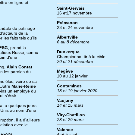
ttre en ligne et
Saint-Gervais
16 et17 novembre
Prémanon
23 et 24 novembre
candale du patinage
'acteurs de la
Albertville
les faits tels qu'ils
6 au 8 décembre
FSG
, prend la
Dunkerque
mafieux Russe, connu
Championnat tir à la cible
soin d'une
20 et 21 décembre
ing,
Alain Contat
Megève
on les paroles du
10 au 12 janvier
ns élus, voire de sa
Contamines
 Outre
Marie-Reine
18 et 19 janvier 2020
u moins un employé du
i n'était
Vaujany
14 et 15 mars
a, à quelques jours
s Unis au nom d'une
Viry-Chatillon
28 et 29 mars
ption. Il a d'ailleurs
relation avec le
Valence
4 et 5 avril
la FFSG,