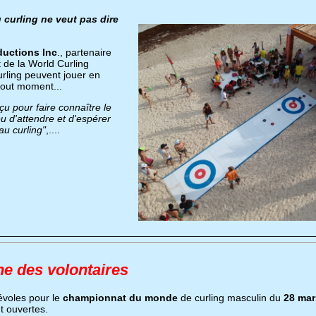
u curling ne veut pas dire
ductions Inc
., partenaire
 de la World Curling
urling peuvent jouer en
 tout moment...
u pour faire connaître le
eu d'attendre et d'espérer
au curling"
,....
e des volontaires
évoles pour le
championnat du monde
de curling masculin du
28 mar
t ouvertes.