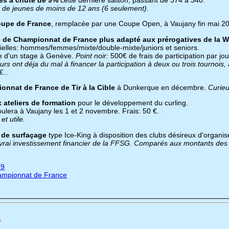
ce de jeunes de moins de 12 ans (6 seulement).
oupe de France
, remplacée par une Coupe Open, à Vaujany fin mai 2
e de Championnat de France plus adapté aux prérogatives de la 
icielles: hommes/femmes/mixte/double-mixte/juniors et seniors.
sue d'un stage à Genève.
Point noir:
500€ de frais de participation par jou
s ont déja du mal à financer la participation à deux ou trois tournois
...
onnat de France de Tir à la Cible
à Dunkerque en décembre.
Curieu
 ateliers de formation
pour le développement du curling.
oulera à Vaujany les 1 et 2 novembre. Frais: 50 €.
et utile.
 de surfaçage
type Ice-King à disposition des clubs désireux d'organis
ul vrai investissement financier de la FFSG. Comparés aux montants des
19
hampionnat de France
?