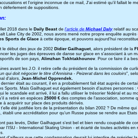
cusations et l'origine inconnue de ce mail, J'ai estimé qu'il fallait le me
un déferlement de suppositions.
on:
illet 2018 dans le
Daily Beast
de
l'article de
Michael Daly
relatif au s
alt Lake City de 2002, nous avons mené notre propre enquête auprès d
es Sports de Glace
à cette époque, et pouvons aujourd'hui reconstituer 
 le début des jeux de 2002
Didier Gailhaguet
, alors président de la
F
luencer les juges des épreuves de danse sur glace en s'associant à un 
 sportifs de son pays,
Alimzhan Tokhtakhounov
. Pour ce faire il a be
ines avant les J.O. il retire celle du président de la commission de curl
un qui doit négocier le titre d'Annisina - Peizerat dans les couloirs
", sel
nal d'alors,
Jean-Michel Opprendek.
dernier était au courant, il en a probablement fait état auprès de certai
des Sports. Mais Gailhaguet eut également besoin d'autres personnes :
qui le scandale est arrivé, il lui a fallu utiliser le trésorier fédéral et a
'il a retiré en espèces
25000 €
des comptes de l'association, somme qu
 à acquérir sur place des produits dérivés.
lle été justifiée lors de la présentation du bilan 2002 ? De même qui 
 établi une accréditation pour qu'un Russe puisse se rendre aux Etat
nt pas levés, Didier Gailhaguet s'est bel et bien rendu coupable de corru
par l'ISU - International Skating Union - et écarté de toutes activités en 
s.
ent d'ailleurs que cette condamnation devrait lui interdire de présider 