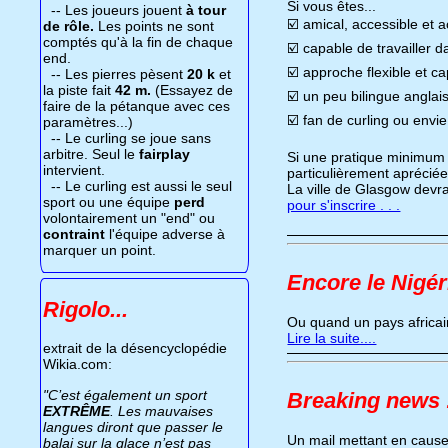
Si vous êtes...
-- Les joueurs jouent
à tour
☑️ amical, accessible et a
de rôle.
Les points ne sont
comptés qu'à la fin de chaque
☑️ capable de travailler 
end.
☑️ approche flexible et c
-- Les pierres pèsent
20 k
et
la piste fait
42 m.
(Essayez de
☑️ un peu bilingue anglais
faire de la pétanque avec ces
☑️ fan de curling ou envie
paramètres...)
-- Le curling se joue sans
arbitre. Seul le
fairplay
Si une pratique minimum 
intervient.
particulièrement aprécié
-- Le curling est aussi le seul
La ville de Glasgow devr
sport ou une équipe
perd
pour s'inscrire . . .
volontairement un "end" ou
contraint
l'équipe adverse à
marquer un point.
Encore le Nigér
Rigolo...
Ou quand un pays africai
Lire la suite....
extrait de la désencyclopédie
Wikia.com:
"C’est également un sport
Breaking news 
EXTRÊME
. Les mauvaises
langues diront que passer le
Un mail mettant en caus
balai sur la glace n’est pas