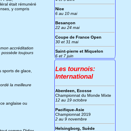
déral était rémunéré
enses, y compris
Nice
6 au 10 mai
Besançon
22 au 24 mai
Coupe de France Open
30 et 31 mai
é mon accréditation
Saint-pierre et Miquelon
e possède toujours
6 et 7 juin
Les tournois:
s sports de glace,
International
cordé la meilleure
Aberdeen, Ecosse
Championnat du Monde Mixte
12 au 19 octobre
ce anglaise ou
Pacifique-Asie
Championnat 2019
2 au 9 novembre
Helsingborg, Suède
, tout comme Didier