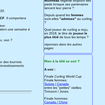
Muirhead
regarde toujours ses
pieds lorsque ses partenaires
lancent leur pierre ?
020.
Depuis quand les
femmes
WCF
. Il comportera
sont-elles
"admises"
au curling
?
eur.
, alors une semaine à
Quel joueur de curling a reçu,
en 2018, le titre de
joueur le
plus titré
de tous les temps ?
x, non ?
réponses dans les autres
pages
Rien à la télé ce soir ?
er des tournois.
 investissements
A voir :
Finale Curling World Cup
Finale femmes:
Suisse / Canada
entre les "petites" vieilles:
Tirinzoni / Jones
Finale hommes:
Canada / Chine